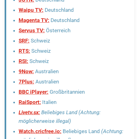
Waipu TV:
Deutschland
Magenta TV:
Deutschland
Servus TV:
Österreich
SRF:
Schweiz
RTS:
Schweiz
RSI:
Schweiz
9Now:
Australien
7Plus:
Australien
BBC iPlayer:
Großbritannien
RaiSport:
Italien
Livetv.sx:
Beliebiges Land
(Achtung:
möglicherweise illegal)
Watch.cricfree.io:
Beliebiges Land
(Achtung: