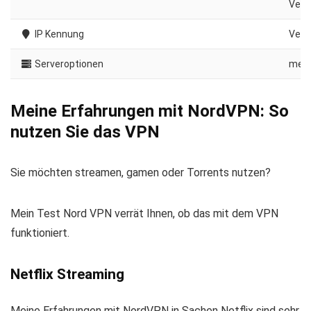
Vers
IP Kennung
Verd
Serveroptionen
mehr
Meine Erfahrungen mit NordVPN: So
nutzen Sie das VPN
Sie möchten streamen, gamen oder Torrents nutzen?
Mein Test Nord VPN verrät Ihnen, ob das mit dem VPN
funktioniert.
Netflix Streaming
Meine Erfahrungen mit NordVPN in Sachen Netflix sind sehr