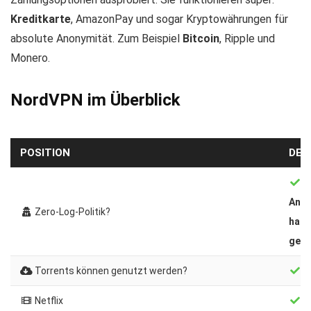
Kreditkarte
, AmazonPay und sogar Kryptowährungen für
absolute Anonymität. Zum Beispiel
Bitcoin
, Ripple und
Monero.
NordVPN im Überblick
POSITION
DET
S
Angs
Zero-Log-Politik?
habe
gesc
Torrents können genutzt werden?
Au
Netflix
US