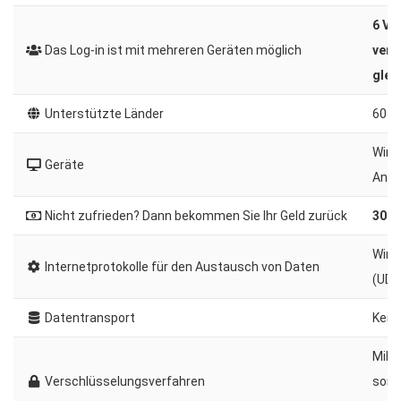
6 Ve
Das Log-in ist mit mehreren Geräten möglich
vers
glei
Unterstützte Länder
60+
Wind
Geräte
Andr
Nicht zufrieden? Dann bekommen Sie Ihr Geld zurück
30 T
Wire
Internetprotokolle für den Austausch von Daten
(UDP
Datentransport
Kein 
Mili
Verschlüsselungsverfahren
sorg