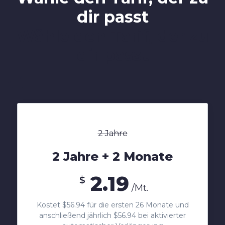
dir passt
Wähle den Tarif, der zu
dir passt
Loading...
2 Jahre
2 Jahre + 2 Monate
2.19
$
/Mt.
Kostet $56.94 für die ersten 26 Monate und
anschließend jährlich $56.94 bei aktivierter