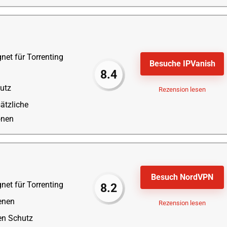
net für Torrenting
Besuche IPVanish
8.4
utz
Rezension lesen
sätzliche
onen
Besuch NordVPN
net für Torrenting
8.2
enen
Rezension lesen
gen Schutz