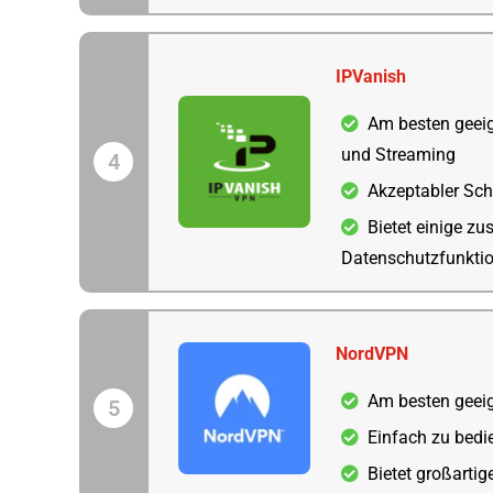
IPVanish
Am besten geeig
und Streaming
4
Akzeptabler Sch
Bietet einige zu
Datenschutzfunkti
NordVPN
Am besten geeig
5
Einfach zu bedi
Bietet großarti