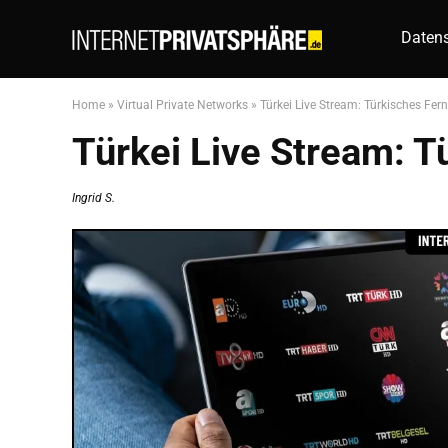
Datens
Home
»
Virtual Private Networks
»
Türkei Live Stream: Türkisches Fe
Türkei Live Stream: 
Ingrid S.