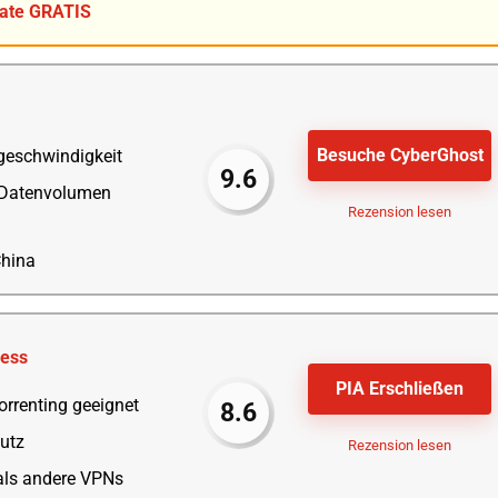
nate GRATIS
Besuche CyberGhost
geschwindigkeit
9.6
 Datenvolumen
Rezension lesen
China
cess
PIA Erschließen
orrenting geeignet
8.6
utz
Rezension lesen
als andere VPNs