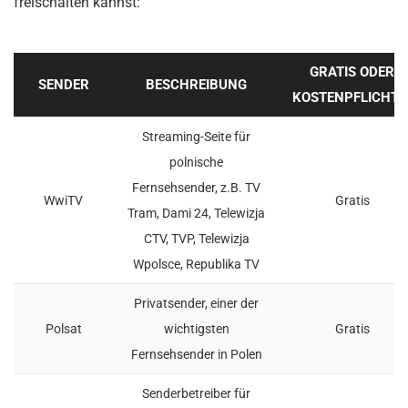
freischalten kannst:
GRATIS ODER
SENDER
BESCHREIBUNG
KOSTENPFLICHTI
Streaming-Seite für
polnische
Fernsehsender, z.B. TV
WwiTV
Gratis
Tram, Dami 24, Telewizja
CTV, TVP, Telewizja
Wpolsce, Republika TV
Privatsender, einer der
Polsat
wichtigsten
Gratis
Fernsehsender in Polen
Senderbetreiber für