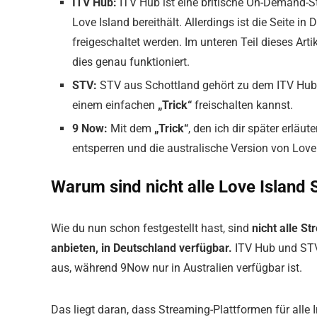
ITV Hub:
ITV Hub ist eine britische On-Demand-S
Love Island bereithält. Allerdings ist die Seite 
freigeschaltet werden. Im unteren Teil dieses Art
dies genau funktioniert.
STV:
STV aus Schottland gehört zu dem ITV Hub u
einem einfachen
„Trick“
freischalten kannst.
9 Now:
Mit dem
„Trick“
, den ich dir später erlä
entsperren und die australische Version von Love
Warum sind nicht alle Love Island
Wie du nun schon festgestellt hast, sind
nicht alle S
anbieten, in Deutschland verfügbar.
ITV Hub und STV 
aus, während 9Now nur in Australien verfügbar ist.
Das liegt daran, dass Streaming-Plattformen für alle 