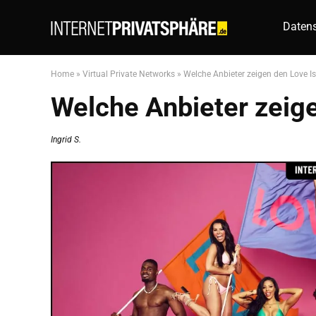
Datens
Home
»
Virtual Private Networks
»
Welche Anbieter zeigen den Love I
Welche Anbieter zeig
Ingrid S.