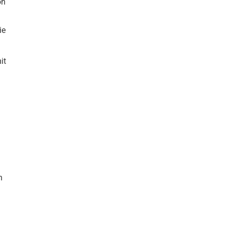
on
ie
it
n