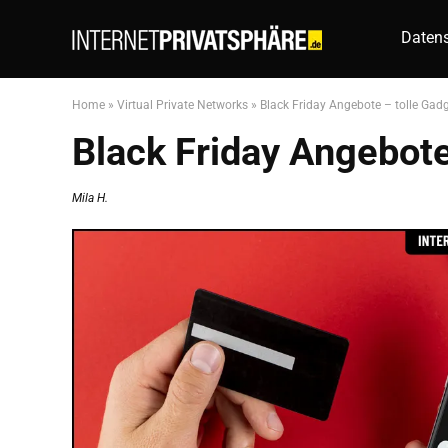
Datens
Home
»
Virtual Private Networks
»
Black Friday Angebote – tolle Gad
Black Friday Angebot
Mila H.