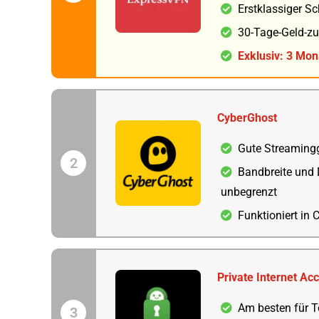
Erstklassiger S
30-Tage-Geld-zu
Exklusiv: 3 Mo
CyberGhost
Gute Streaming
2
Bandbreite und
unbegrenzt
Funktioniert in 
Private Internet Ac
Am besten für T
3