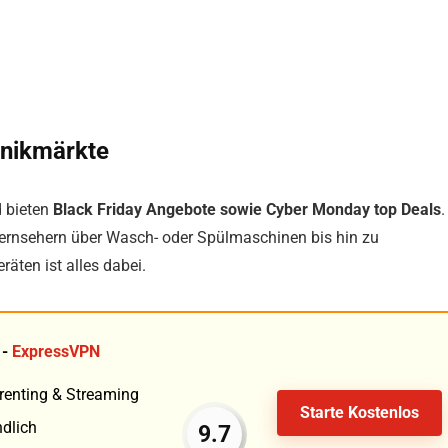
onikmärkte
d bieten
Black Friday Angebote sowie Cyber Monday top Deals
.
Fernsehern über Wasch- oder Spülmaschinen bis hin zu
äten ist alles dabei.
 -
ExpressVPN
rrenting & Streaming
Starte Kostenlos
ndlich
9.7