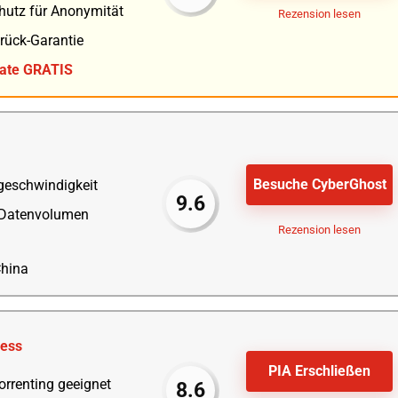
chutz für Anonymität
Rezension lesen
rück-Garantie
nate GRATIS
Besuche CyberGhost
geschwindigkeit
9.6
 Datenvolumen
Rezension lesen
China
cess
PIA Erschließen
orrenting geeignet
8.6