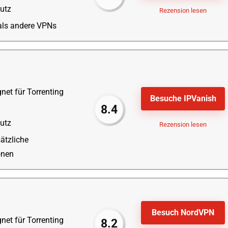
utz
Rezension lesen
als andere VPNs
net für Torrenting
Besuche IPVanish
8.4
utz
Rezension lesen
sätzliche
onen
Besuch NordVPN
net für Torrenting
8.2