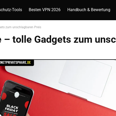
chutz-Tools
Besten VPN 2026
Handbuch & Bewertung
gets zum unschlagbaren Preis
e – tolle Gadgets zum uns