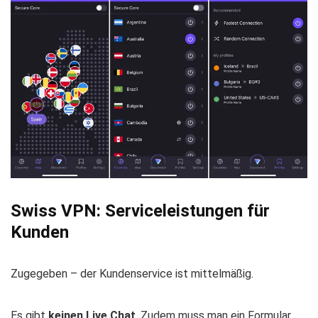
Swiss VPN: Serviceleistungen für
Kunden
Zugegeben – der Kundenservice ist mittelmäßig.
Es gibt
keinen Live Chat
. Zudem muss man ein Formular