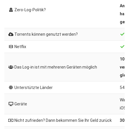
Angs
Zero-Log-Politik?
habe
gesc
Torrents können genutzt werden?
Au
Netflix
US
10 V
Das Log-in ist mit mehreren Geräten möglich
vers
glei
Unterstützte Länder
54+
Wind
Geräte
iOS, 
Nicht zufrieden? Dann bekommen Sie Ihr Geld zurück
30 T