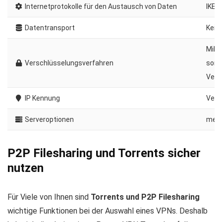
Internetprotokolle für den Austausch von Daten
IKEv
Datentransport
Kein 
Mili
Verschlüsselungsverfahren
sorg
Vers
IP Kennung
Verd
Serveroptionen
mehr
P2P Filesharing und Torrents sicher
nutzen
Für Viele von Ihnen sind
Torrents und P2P Filesharing
wichtige Funktionen bei der Auswahl eines VPNs. Deshalb